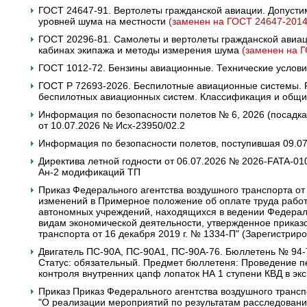
ГОСТ 24647-91. Вертолеты гражданской авиации. Допуст
уровней шума на местности
(заменен на ГОСТ 24647-2014
ГОСТ 20296-81. Самолеты и вертолеты гражданской авиац
кабинах экипажа и методы измерения шума
(заменен на 
ГОСТ 1012-72. Бензины авиационные. Технические услов
ГОСТ Р 72693-2026. Беспилотные авиационные системы.
беспилотных авиационных систем. Классификация и общи
Информация по безопасности полетов № 6, 2026 (посадк
от 10.07.2026 № Исх-23950/02.2
Информация по безопасности полетов, поступившая 09.0
Директива летной годности от 06.07.2026 № 2026-FATA-0
Ан-2 модификаций ТП
Приказ Федерального агентства воздушного транспорта от
изменений в Примерное положение об оплате труда рабо
автономных учреждений, находящихся в ведении Федераль
видам экономической деятельности, утвержденное приказ
транспорта от 16 декабря 2019 г. № 1334-П" (Зарегистрир
Двигатель ПС-90А, ПС-90А1, ПС-90А-76. Бюллетень № 94-7
Статус: обязательный. Предмет бюллетеня: Проведение п
контроля внутренних цапф лопаток НА 1 ступени КВД в экс
Приказ Приказ Федерального агентства воздушного трансп
"О реализации мероприятий по результатам расследован