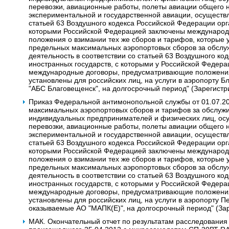
перевозки‚ авиационные работы‚ полеты авиации общего 
экспериментальной и государственной авиации, осуществ
статьей 63 Воздушного кодекса Российской Федерации орг
которыми Российской Федерацией заключены междунаро
положения о взимании тех же сборов и тарифов, которые 
предельных максимальных аэропортовых сборов за обсл
деятельность в соответствии со статьей 63 Воздушного к
иностранных государств, с которыми у Российской Федера
международные договоры, предусматривающие положения 
установлены для российских лиц, на услуги в аэропорту 
"АБС Благовещенск", на долгосрочный период" (Зарегистр
Приказ Федеральной антимонопольной службы от 01.07.2
максимальных аэропортовых сборов и тарифов за обслужи
индивидуальных предпринимателей и физических лиц, о
перевозки‚ авиационные работы‚ полеты авиации общего 
экспериментальной и государственной авиации, осуществ
статьей 63 Воздушного кодекса Российской Федерации орг
которыми Российской Федерацией заключены междунаро
положения о взимании тех же сборов и тарифов, которые 
предельных максимальных аэропортовых сборов за обсл
деятельность в соответствии со статьей 63 Воздушного к
иностранных государств, с которыми у Российской Федера
международные договоры, предусматривающие положения 
установлены для российских лиц, на услуги в аэропорту П
оказываемые АО "МАПК(Е)"‚ на долгосрочный период" (За
МАК. Окончательный отчет по результатам расследования