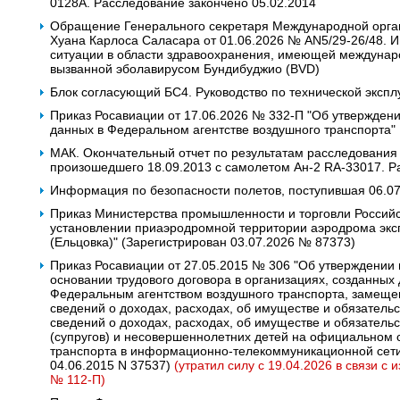
0128A. Расследование закончено 05.02.2014
Обращение Генерального секретаря Международной орган
Хуана Карлоса Саласара от 01.06.2026 № AN5/29-26/48.
ситуации в области здравоохранения, имеющей междунаро
вызванной эболавирусом Бундибуджио (BVD)
Блок согласующий БС4. Руководство по технической экспл
Приказ Росавиации от 17.06.2026 № 332-П "Об утвержден
данных в Федеральном агентстве воздушного транспорта"
МАК. Окончательный отчет по результатам расследования
произошедшего 18.09.2013 с самолетом Ан-2 RA-33017. Р
Информация по безопасности полетов, поступившая 06.0
Приказ Министерства промышленности и торговли Российс
установлении приаэродромной территории аэродрома экс
(Ельцовка)" (Зарегистрирован 03.07.2026 № 87373)
Приказ Росавиации от 27.05.2015 № 306 "Об утверждении
основании трудового договора в организациях, созданных
Федеральным агентством воздушного транспорта, замеще
сведений о доходах, расходах, об имуществе и обязательс
сведений о доходах, расходах, об имуществе и обязатель
(супругов) и несовершеннолетних детей на официальном 
транспорта в информационно-телекоммуникационной сети
04.06.2015 N 37537)
(утратил силу с 19.04.2026 в связи с
№ 112-П)