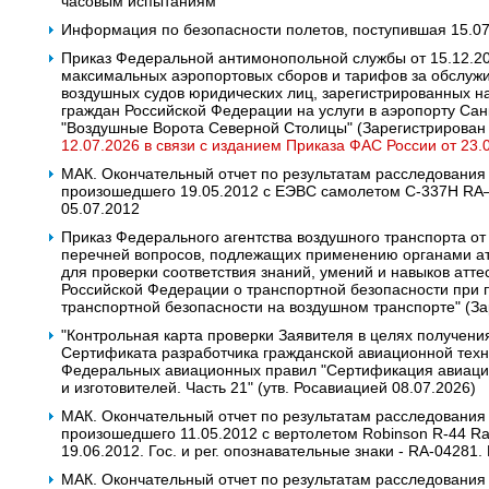
часовым испытаниям
Информация по безопасности полетов, поступившая 15.0
Приказ Федеральной антимонопольной службы от 15.12.2
максимальных аэропортовых сборов и тарифов за обслуж
воздушных судов юридических лиц, зарегистрированных н
граждан Российской Федерации на услуги в аэропорту Са
"Воздушные Ворота Северной Столицы" (Зарегистрирован
12.07.2026 в связи с изданием Приказа ФАС России от 23.
МАК. Окончательный отчет по результатам расследования
произошедшего 19.05.2012 c ЕЭВС самолетом С-337Н RA
05.07.2012
Приказ Федерального агентства воздушного транспорта от
перечней вопросов, подлежащих применению органами ат
для проверки соответствия знаний, умений и навыков атт
Российской Федерации о транспортной безопасности при 
транспортной безопасности на воздушном транспорте" (З
"Контрольная карта проверки Заявителя в целях получени
Сертификата разработчика гражданской авиационной техн
Федеральных авиационных правил "Сертификация авиацио
и изготовителей. Часть 21" (утв. Росавиацией 08.07.2026)
МАК. Окончательный отчет по результатам расследования
произошедшего 11.05.2012 с вертолетом Robinson R-44 Ra
19.06.2012. Гос. и рег. опознавательные знаки - RA-04281
МАК. Окончательный отчет по результатам расследования