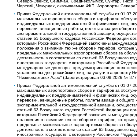
Северо-Эвенск, Сеймчан, Среднеколымск, Сунтар, Тикси, У
Черский, Чокурдах, оказываемые ФКП "Аэропорты Севера"
Приказ Федеральной антимонопольной службы от 01.07.2
максимальных аэропортовых сборов и тарифов за обслужи
индивидуальных предпринимателей и физических лиц, о
перевозки‚ авиационные работы‚ полеты авиации общего 
экспериментальной и государственной авиации, осуществ
статьей 63 Воздушного кодекса Российской Федерации орг
которыми Российской Федерацией заключены междунаро
положения о взимании тех же сборов и тарифов, которые 
предельных максимальных аэропортовых сборов за обсл
деятельность в соответствии со статьей 63 Воздушного к
иностранных государств, с которыми у Российской Федера
международные договоры, предусматривающие положения 
установлены для российских лиц, на услуги в аэропорту 
"Нижневартовск Аэро" (Зарегистрирован 03.08.2026 № 877
Приказ Федеральной антимонопольной службы от 01.07.2
максимальных аэропортовых сборов и тарифов за обслужи
индивидуальных предпринимателей и физических лиц, о
перевозки‚ авиационные работы, полеты авиации общего 
экспериментальной и государственной авиации, осуществ
статьей 63 Воздушного кодекса Российской Федерации орг
которыми Российской Федерацией заключены междунаро
положения о взимании тех же сборов и тарифов, которые 
предельных максимальных аэропортовых сборов за обсл
деятельность в соответствии со статьей 63 Воздушного к
иностранных государств, с которыми у Российской Федера