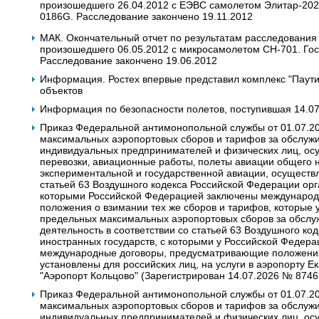
произошедшего 26.04.2012 c ЕЭВС самолетом Элитар-202. Г
0186G. Расследование закончено 19.11.2012
МАК. Окончательный отчет по результатам расследования
произошедшего 06.05.2012 с микросамолетом CH-701. Гос.
Расследование закончено 19.06.2012
Информация. Ростех впервые представил комплекс "Паут
объектов
Информация по безопасности полетов, поступившая 14.0
Приказ Федеральной антимонопольной службы от 01.07.2
максимальных аэропортовых сборов и тарифов за обслужи
индивидуальных предпринимателей и физических лиц, о
перевозки‚ авиационные работы‚ полеты авиации общего 
экспериментальной и государственной авиации, осуществ
статьей 63 Воздушного кодекса Российской Федерации орг
которыми Российской Федерацией заключены междунаро
положения о взимании тех же сборов и тарифов, которые 
предельных максимальных аэропортовых сборов за обсл
деятельность в соответствии со статьей 63 Воздушного к
иностранных государств, с которыми у Российской Федера
международные договоры, предусматривающие положения 
установлены для российских лиц, на услуги в аэропорту Е
"Аэропорт Кольцово" (Зарегистрирован 14.07.2026 № 8746
Приказ Федеральной антимонопольной службы от 01.07.2
максимальных аэропортовых сборов и тарифов за обслужи
индивидуальных предпринимателей и физических лиц, о