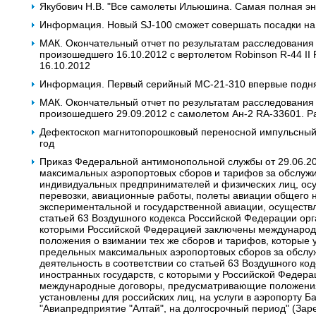
Якубович Н.В. "Все самолеты Ильюшина. Самая полная энц
Информация. Новый SJ-100 сможет совершать посадки на
МАК. Окончательный отчет по результатам расследования
произошедшего 16.10.2012 с вертолетом Robinson R-44 II
16.10.2012
Информация. Первый серийный МС-21-310 впервые подня
МАК. Окончательный отчет по результатам расследования
произошедшего 29.09.2012 с самолетом Ан-2 RA-33601. Р
Дефектоскоп магнитопорошковый переносной импульсный. 
год
Приказ Федеральной антимонопольной службы от 29.06.2
максимальных аэропортовых сборов и тарифов за обслужи
индивидуальных предпринимателей и физических лиц, о
перевозки‚ авиационные работы‚ полеты авиации общего 
экспериментальной и государственной авиации, осуществ
статьей 63 Воздушного кодекса Российской Федерации орг
которыми Российской Федерацией заключены междунаро
положения о взимании тех же сборов и тарифов, которые 
предельных максимальных аэропортовых сборов за обсл
деятельность в соответствии со статьей 63 Воздушного к
иностранных государств, с которыми у Российской Федера
международные договоры, предусматривающие положения 
установлены для российских лиц, на услуги в аэропорту 
"Авиапредприятие "Алтай", на долгосрочный период" (Зар