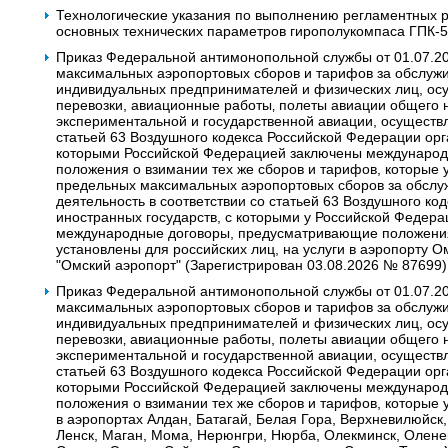
Технологические указания по выполнению регламентных р
основных технических параметров гирополукомпаса ГПК-5
Приказ Федеральной антимонопольной службы от 01.07.2
максимальных аэропортовых сборов и тарифов за обслужи
индивидуальных предпринимателей и физических лиц, о
перевозки, авиационные работы‚ полеты авиации общего 
экспериментальной и государственной авиации, осуществ
статьей 63 Воздушного кодекса Российской Федерации орг
которыми Российской Федерацией заключены междунаро
положения о взимании тех же сборов и тарифов, которые 
предельных максимальных аэропортовых сборов за обсл
деятельность в соответствии со статьей 63 Воздушного к
иностранных государств, с которыми у Российской Федера
международные договоры, предусматривающие положения 
установлены для российских лиц, на услуги в аэропорту 
"Омский аэропорт" (Зарегистрирован 03.08.2026 № 87699)
Приказ Федеральной антимонопольной службы от 01.07.2
максимальных аэропортовых сборов и тарифов за обслужи
индивидуальных предпринимателей и физических лиц, о
перевозки‚ авиационные работы, полеты авиации общего 
экспериментальной и государственной авиации, осуществ
статьей 63 Воздушного кодекса Российской Федерации орг
которыми Российской Федерацией заключены междунаро
положения о взимании тех же сборов и тарифов, которые у
в аэропортах Алдан, Батагай, Белая Гора, Верхневилюйск,
Ленск, Маган, Мома, Нерюнгри, Нюрба, Олекминск, Олене