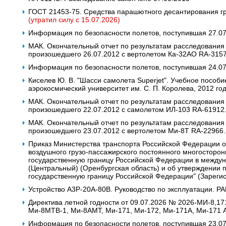
ГОСТ 21453-75. Средства парашютного десантирования гр
(утратил силу с 15.07.2026)
Информация по безопасности полетов, поступившая 27.0
МАК. Окончательный отчет по результатам расследования
произошедшего 26.07.2012 с вертолетом Ка-32АО RA-3157
Информация по безопасности полетов, поступившая 24.07.
Киселев Ю. В. "Шасси самолета Superjet". Учебное пособ
аэрокосмический университет им. С. П. Королева, 2012 го
МАК. Окончательный отчет по результатам расследования
произошедшего 22.07.2012 с самолетом ИЛ-103 RA-61912.
МАК. Окончательный отчет по результатам расследования
произошедшего 23.07.2012 c вертолетом Ми-8Т RA-22966.
Приказ Министерства транспорта Российской Федерации о
воздушного грузо-пассажирского постоянного многосторон
государственную границу Российской Федерации в между
(Центральный) (Оренбургская область) и об утверждении 
государственную границу Российской Федерации" (Зареги
Устройство А3Р-20А-80В. Руководство по эксплуатации. РА
Директива летной годности от 09.07.2026 № 2026-МИ-8,17
Ми-8МТВ-1, Ми-8АМТ, Ми-171, Ми-172, Ми-171А, Ми-171 
Информация по безопасности полетов, поступившая 23.0