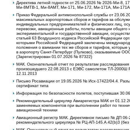
Директива летной годности от 25.06.2026 № 2026-Ми-8, 17
Ми-8МТВ-1, Ми-8АМТ, Ми-171, Ми-172, Ми-171А, Ми-171А
Приказ Федеральной антимонопольной службы от 23.06.2
максимальных аэропортовых сборов и тарифов за обслужи
индивидуальных предпринимателей и физических лиц, о
перевозки, авиационные работы‚ полеты авиации общего 
экспериментальной и государственной авиации, осуществ
статьей 63 Воздушного кодекса Российской Федерации орг
которыми Российской Федерацией заключены междунаро
положения о взимании тех же сборов и тарифов, которые у
в аэропорту Санкт-Петербург (Пулково), оказываемые О
(Зарегистрирован 01.07.2026 № 87322)
МАК. Окончательный отчет по результатам расследования
произошедшего 22.08.2013 c ЕЭВС самолетом ТЛ-2000Ш 
12.11.2013
Письмо Росавиации от 19.05.2026 № Исх-17422/04.4. Раз
сертификат типа
Информация по безопасности полетов, поступившая 30.0
Рекомендательный циркуляр Авиарегистра МАК от 01.12.2
заменяемых компонентов при выполнении работ по техни
авиационной техники
Авиационный регистр МАК. Директивное письмо № ДП 06-20
рекомендательного циркуляра № РЦ-АП-145.А.42(b)3 (без 
МАК. Окончательный отчет по результатам расследования