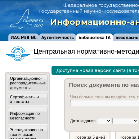
Федеральное государственно
Государственный научно-исследовател
Информационно-ан
ИАС МЛГ ВС
Аутентичность
Библиотека ГА
Безопасно
Центральная нормативно-методи
Доступна новая версия сайта (в т
Организационно-
распорядительные
Поиск документа по на
документы
Сертификаты и
Чем больше слов вы введёте, тем т
аттестаты
Информация по
безопасности
Дата издания
Эксплуатационно-
техническая
Новое за 5 дней
Новое за 